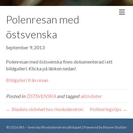
Me
Polenresan med
östsvenska
September 9, 2013
Polenresan med östsvenska finns dokumenterad i ett
bildgalleri. Klicka på länken nedan!
Bildgalleri från resan
Posted in
ÖSTSVENSKA
and tagged
aktiviteter
← Bladens skönhet hos rhododendron
Pollineringstips →
© 2026 SRS – Svenska Rhododendronsällskapet
|
Powered by
Beaver Builder