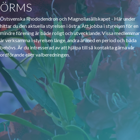
ÖRMS
Östsvenska Rhododendron och Magnoliasällskapet - Här under
hittar du den aktuella styrelsen i östra. Att jobba i styrelsen för en
mindre förening är både roligt och utvecklande. Vissa medlemmar
är verksamma i styrelsen länge, andra är med en period och båda
behövs. Är du intresserad av att hjälpa till så kontakta gärna vår
ordförande eller valberedningen.