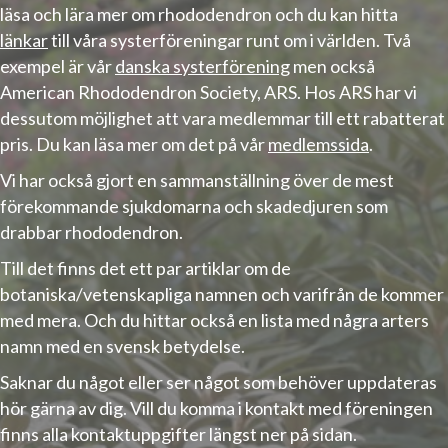
läsa och lära mer om rhododendron och du kan hitta
länkar
till våra systerföreningar runt om i världen. Två
exempel är vår
danska systerförening
men också
American Rhododendron Society, ARS. Hos ARS har vi
dessutom möjlighet att vara medlemmar till ett rabatterat
pris. Du kan läsa mer om det på vår
medlemssida
.
Vi har också gjort en sammanställning över de mest
förekommande
sjukdomarna och skadedjuren
som
drabbar rhododendron.
Till det finns det ett par artiklar om de
botaniska/vetenskapliga namnen och varifrån de kommer
med mera. Och du hittar också en lista med några arters
namn med en svensk betydelse.
Saknar du något eller ser något som behöver uppdateras
hör gärna av dig. Vill du komma i kontakt med föreningen
finns alla
kontaktuppgifter
längst ner på sidan.