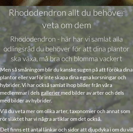
Rhododendron allt du behöver
Me
veta om dem
Rhododendron - här har vi samlat alla
odlingsråd du behöver för att dina plantor
ska växa, må bra och blomma vackert
Men så småningom blir du kanske sugen på att
föröka dina
plantor
eller varför inte skapa dina egna korsningar och
hybrider. Vi har också samlat ihop bilder från våra
medlemmar i dels
gallerier
med bilder av arter och dels
med bilder av hybrider.
Vill du veta mer om olika arter, taxonomier och annat som
rör släktet har vi några artiklar om det också.
Det finns ett antal länkar och sidor att djupdyka i om du vill