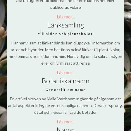
alla rättigheter till bilderna - de får inte laddas ner eller
publiceras vidare
Läs mer...
Länksamling
till sidor och plantskolor
Här har vi samlat länkar där du kan djupdyka i information om
arter och hybrider. Men här finns också länkar till plantskolor,
medlemmars hemsidor mm, mm. Hör av dig om du saknar någon
eller om vi missat att rensa
Läs mer...
Botaniska namn
Generellt om namn
En artikel skriven av Malle Voitk som ingående går igenom ett
antal aspekter kring de vetenskapliga namnen. Deras ursprung,
uttal och i vissa fall vad de betyder
Läs mer...
Namn