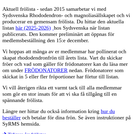
Aktuell frölista - sedan 2015 samarbetar vi med
Sydsvenska Rhododendron- och magnoliasällskapet och vi
producerar en gemensam frölista. Du hittar den aktuella
listan
här (2025-2026)
hos Sydsvenska när listan
publicerats. Den kommer preliminärt att öppnas för
medlemsbeställning den 15:e december.
Vi hoppas att många av er medlemmar har pollinerat och
skapat rhododendronfrön till årets lista. Vart du skickar
fröer och vad som gäller för frödonatorer kan du läsa mer
om under
FRÖDONATORER
nedan. Frödonatorer som
skickat in 5 eller fler fröportioner har förtur till listan.
Vi vill återigen rikta ett varmt tack till alla medlemmar
som gör en stor insats för att vi ska få tillgång till en
spännande frölista.
Längre ner hittar du också information kring
hur du
beställer
och betalar för dina frön. Se även instruktioner på
SyRMS hemsida.