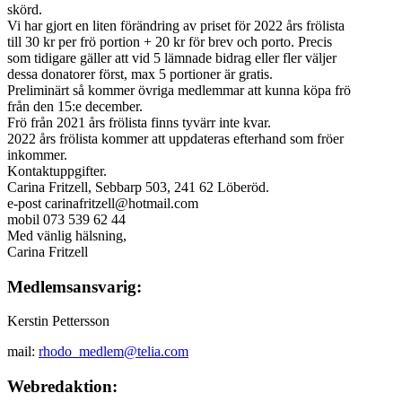
skörd.
Vi har gjort en liten förändring av priset för 2022 års frölista
till 30 kr per frö portion + 20 kr för brev och porto. Precis
som tidigare gäller att vid 5 lämnade bidrag eller fler väljer
dessa donatorer först, max 5 portioner är gratis.
Preliminärt så kommer övriga medlemmar att kunna köpa frö
från den 15:e december.
Frö från 2021 års frölista finns tyvärr inte kvar.
2022 års frölista kommer att uppdateras efterhand som fröer
inkommer.
Kontaktuppgifter.
Carina Fritzell, Sebbarp 503, 241 62 Löberöd.
e-post carinafritzell@hotmail.com
mobil 073 539 62 44
Med vänlig hälsning,
Carina Fritzell
Medlemsansvarig:
Kerstin Pettersson
mail:
rhodo_medlem@
telia.com
Webredaktion: