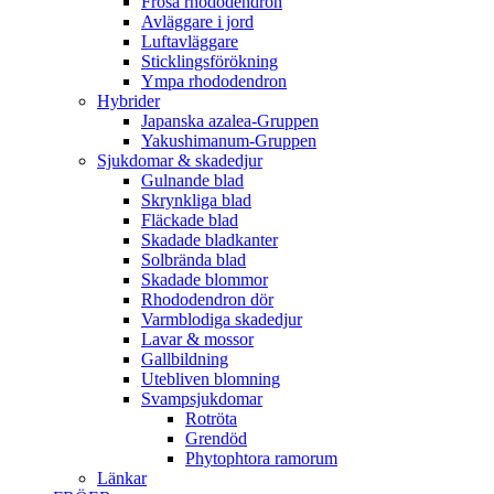
Fröså rhododendron
Avläggare i jord
Luftavläggare
Sticklingsförökning
Ympa rhododendron
Hybrider
Japanska azalea-Gruppen
Yakushimanum-Gruppen
Sjukdomar & skadedjur
Gulnande blad
Skrynkliga blad
Fläckade blad
Skadade bladkanter
Solbrända blad
Skadade blommor
Rhododendron dör
Varmblodiga skadedjur
Lavar & mossor
Gallbildning
Utebliven blomning
Svampsjukdomar
Rotröta
Grendöd
Phytophtora ramorum
Länkar