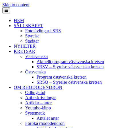
Skip to content
Menu
HEM
SÄLLSKAPET
Fototävlingar i SRS
Styrelse
Stadgar
NYHETER
KRETSAR
Västsvenska
Aktuellt program västsvenska kretsen
SRSV – Styrelse västsvenska kretsen
Östsvenska
Program östsvenska kretsen
SRSÖ – Styrelse östsvenska kretsen
OM RHODODENDRON
Odlingsråd
Artbeskrivningar
Artiklar – arter
Youtube-klipp
Systematik
Antalet arter
Föröka rhododendron